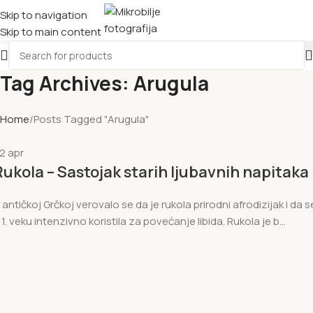
Skip to navigation
Skip to main content
Tag Archives: Arugula
Home
Posts Tagged "Arugula"
22
apr
Rukola – Sastojak starih ljubavnih napitaka
 antičkoj Grčkoj verovalo se da je rukola prirodni afrodizijak i da s
 1. veku intenzivno koristila za povećanje libida. Rukola je b...