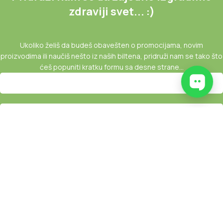
zdraviji svet... :)
Ukoliko želiš da budeš obavešten o promocijama, novim
proizvodima ili naučiš nešto iz naših biltena, pridruži nam se tako što
ćeš popuniti kratku formu sa desne strane...
Copyright © 2025 |
Zeleniš
.