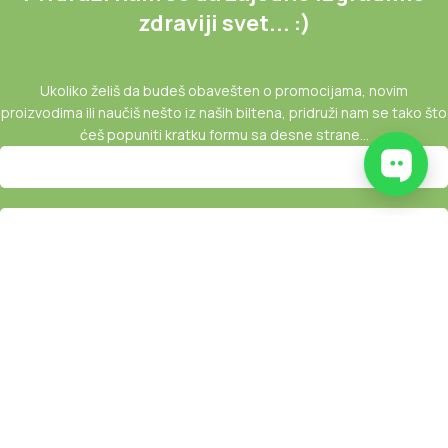
zdraviji svet... :)
Ukoliko želiš da budeš obavešten o promocijama, novim
proizvodima ili naučiš nešto iz naših biltena, pridruži nam se tako što
ćeš popuniti kratku formu sa desne strane...
Copyright © 2025 |
Zeleniš
.