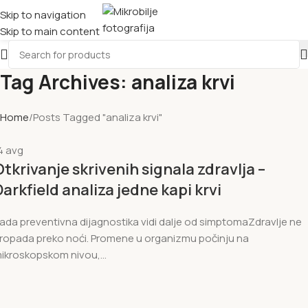
Skip to navigation
Skip to main content
Tag Archives: analiza krvi
Home
Posts Tagged "analiza krvi"
4
avg
Otkrivanje skrivenih signala zdravlja –
Darkfield analiza jedne kapi krvi
ada preventivna dijagnostika vidi dalje od simptomaZdravlje ne
ropada preko noći. Promene u organizmu počinju na
ikroskopskom nivou,...