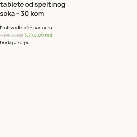
tablete od speltinog
soka – 30 kom
Proizvodi naših partnera
3,770.00
rsd
4,190.00
rsd
Dodaj u korpu