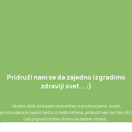
Pridruži nam se da zajedno izgradimo
zdraviji svet... :)
Ukoliko želiš da budeš obavešten o promocijama, novim
proizvodima ili naučiš nešto iz naših biltena, pridruži nam se tako što
ćeš popuniti kratku formu sa desne strane...