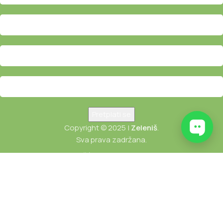
Copyright © 2025 |
Zeleniš
.
Sva prava zadržana.
USLOVI KORIŠĆENJA
POLITIKA PRIVATNOSTI
POLITIKA REFUNDIRANJA I REKLAMACIJE
Користимо колачиће како бисмо побољшали ваше искуство
на нашој веб страници. Прегледањем ове веб странице,
пристајете на нашу употребу колачића.