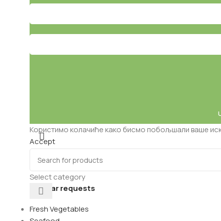
Користимо колачиће како бисмо побољшали ваше иску
Accept
Select category
Popular requests
Fresh Vegetables
Seafood