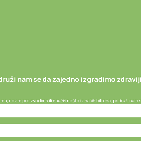
druži nam se da zajedno izgradimo zdraviji 
, novim proizvodima ili naučiš nešto iz naših biltena, pridruži nam 