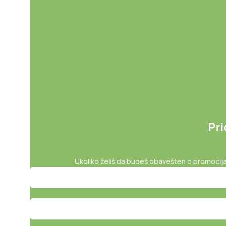
Pri
Ukoliko želiš da budeš obavešten o promocijama