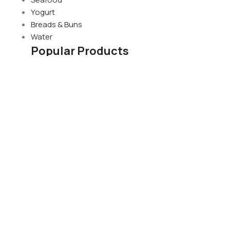
Yogurt
Breads & Buns
Water
Popular Products
BEE POWER 50 CAPS – Matični mleč (
1,790.00
rsd
2,390.00
rsd
Green Care – 240 tableta
2,680.00
rsd
3,280.00
rsd
Spelta Life Balance tablete od spelt
3,770.00
rsd
4,190.00
rsd