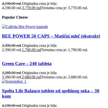
4,190.00
rsd
Originalna cena je bila:
4,190.00 rsd.
3,770.00
rsd
Trenutna cena je: 3,770.00 rsd.
Popular Cheese
BEE POWER 50 CAPS – Matični mleč (ekstrakt)
2,390.00
rsd
Originalna cena je bila:
2,390.00 rsd.
1,790.00
rsd
Trenutna cena je: 1,790.00 rsd.
Green Care – 240 tableta
3,280.00
rsd
Originalna cena je bila:
3,280.00 rsd.
2,680.00
rsd
Trenutna cena je: 2,680.00 rsd.
Spelta Life Balance tablete od speltinog soka – 30
kom
4,190.00
rsd
Originalna cena je bila: