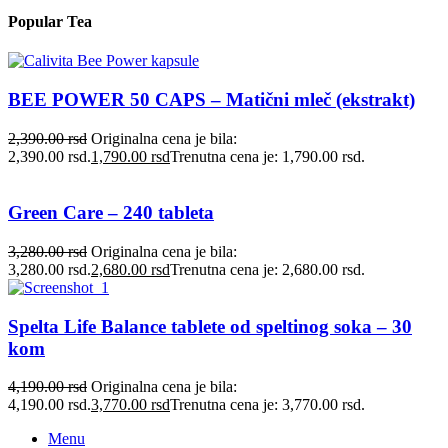
Popular Tea
BEE POWER 50 CAPS – Matični mleč (ekstrakt)
2,390.00
rsd
Originalna cena je bila:
2,390.00 rsd.
1,790.00
rsd
Trenutna cena je: 1,790.00 rsd.
Green Care – 240 tableta
3,280.00
rsd
Originalna cena je bila:
3,280.00 rsd.
2,680.00
rsd
Trenutna cena je: 2,680.00 rsd.
Spelta Life Balance tablete od speltinog soka – 30
kom
4,190.00
rsd
Originalna cena je bila:
4,190.00 rsd.
3,770.00
rsd
Trenutna cena je: 3,770.00 rsd.
Menu