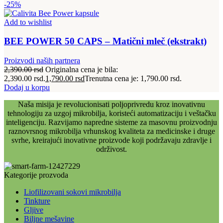
-25%
Add to wishlist
BEE POWER 50 CAPS – Matični mleč (ekstrakt)
Proizvodi naših partnera
2,390.00
rsd
Originalna cena je bila:
2,390.00 rsd.
1,790.00
rsd
Trenutna cena je: 1,790.00 rsd.
Dodaj u korpu
Naša misija je revolucionisati poljoprivredu kroz inovativnu
tehnologiju za uzgoj mikrobilja, koristeći automatizaciju i veštačku
inteligenciju. Razvijamo napredne sisteme za masovnu proizvodnju
raznovrsnog mikrobilja vrhunskog kvaliteta za medicinske i druge
svrhe, kreirajući inovativne proizvode koji podržavaju zdravlje i
održivost.
Kategorije prozvoda
Liofilizovani sokovi mikrobilja
Tinkture
Gljive
Biljne mešavine