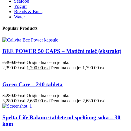
Seafood
Yogurt
Breads & Buns
Water
Popular Products
BEE POWER 50 CAPS – Matični mleč (ekstrakt)
2,390.00
rsd
Originalna cena je bila:
2,390.00 rsd.
1,790.00
rsd
Trenutna cena je: 1,790.00 rsd.
Green Care – 240 tableta
3,280.00
rsd
Originalna cena je bila:
3,280.00 rsd.
2,680.00
rsd
Trenutna cena je: 2,680.00 rsd.
Spelta Life Balance tablete od speltinog soka – 30
kom