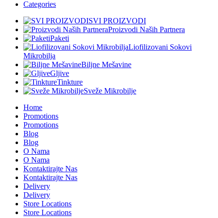
Categories
SVI PROIZVODI
Proizvodi Naših Partnera
Paketi
Liofilizovani Sokovi
Mikrobilja
Biljne Mešavine
Gljive
Tinkture
Sveže Mikrobilje
Home
Promotions
Promotions
Blog
Blog
O Nama
O Nama
Kontaktirajte Nas
Kontaktirajte Nas
Delivery
Delivery
Store Locations
Store Locations