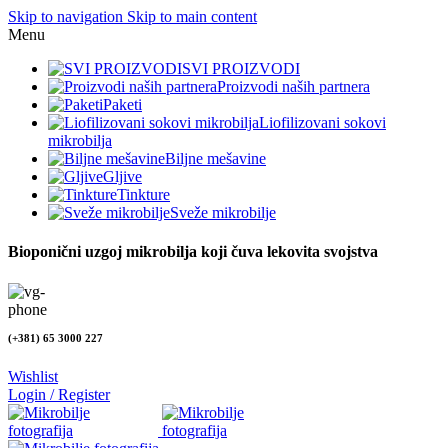
Skip to navigation
Skip to main content
Menu
SVI PROIZVODI
Proizvodi naših partnera
Paketi
Liofilizovani sokovi
mikrobilja
Biljne mešavine
Gljive
Tinkture
Sveže mikrobilje
Bioponični uzgoj mikrobilja koji čuva lekovita svojstva
(+381) 65 3000 227
Wishlist
Login / Register