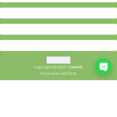
Copyright © 2025 |
Zeleniš
.
Sva prava zadržana.
USLOVI KORIŠĆENJA
POLITIKA PRIVATNOSTI
POLITIKA REFUNDIRANJA I REKLAMACIJE
Користимо колачиће како бисмо побољшали ваше искуство
на нашој веб страници. Прегледањем ове веб странице,
пристајете на нашу употребу колачића.