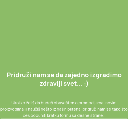
Pridruži nam se da zajedno izgradimo
zdraviji svet... :)
Ukoliko želiš da budeš obavešten o promocijama, novim
proizvodima ili naučiš nešto iz naših biltena, pridruži nam se tako što
ćeš popuniti kratku formu sa desne strane...