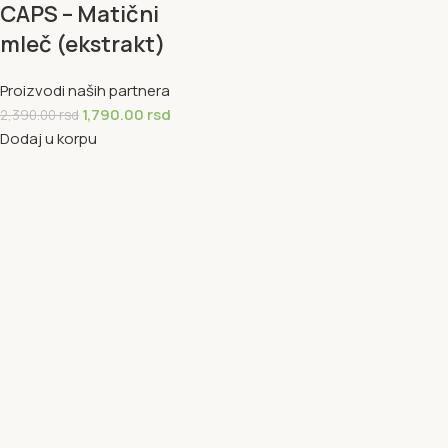
CAPS – Matični
mleč (ekstrakt)
Proizvodi naših partnera
1,790.00
rsd
2,390.00
rsd
Dodaj u korpu